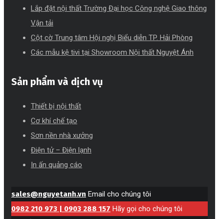
Lắp đặt nội thất Trường Đại học Công nghệ Giao thông
Vận tải
Cột cờ Trung tâm Hội nghị Biểu diễn TP. Hải Phòng
Các mẫu kệ tivi tại Showroom Nội thất Nguyệt Ánh
Sản phẩm và dịch vụ
Thiết bị nội thất
Cơ khí chế tạo
Sơn nền nhà xưởng
Điện tử – Điện lạnh
In ấn quảng cáo
sales@nguyetanh.vn
Email cho chúng tôi
0982 210 973 | 0903 288 157
Hãy gọi cho chúng tôi