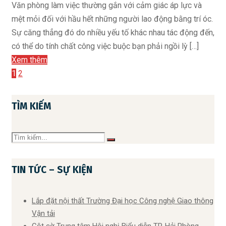
Văn phòng làm việc thường gắn với cảm giác áp lực và
mệt mỏi đối với hầu hết những người lao động bằng trí óc.
Sự căng thẳng đó do nhiều yếu tố khác nhau tác động đến,
có thể do tính chất công việc buộc bạn phải ngồi lỳ […]
Xem thêm
1
2
TÌM KIẾM
TIN TỨC – SỰ KIỆN
Lắp đặt nội thất Trường Đại học Công nghệ Giao thông
Vận tải
Cột cờ Trung tâm Hội nghị Biểu diễn TP. Hải Phòng