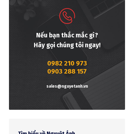
Nếu bạn thắc mắc gì?
Hãy gọi chúng tôi ngay!
0982 210 973
0903 288 157
sales@nguyetanh.vn
Tìm hiểu về Nguyệt Ánh