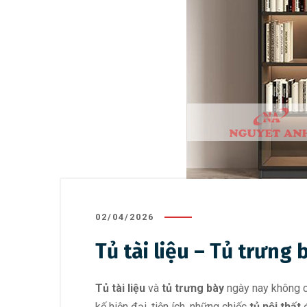
02/04/2026
Tủ tài liệu – Tủ trưng 
Tủ tài liệu
và
tủ trưng bày
ngày nay không ch
kế hiện đại, tiện ích, những chiếc
tủ nội thất
đ