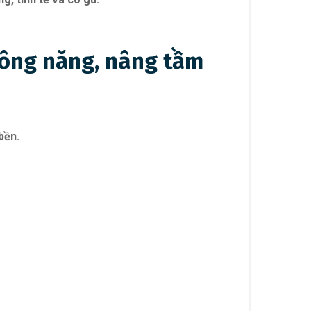
u công năng, nâng tầm
bền.