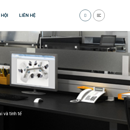
 HỘI
LIÊN HỆ
i và tinh tế