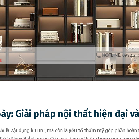
bày: Giải pháp nội thất hiện đại và
ỉ là vật dụng lưu trữ, mà còn là
yếu tố thẩm mỹ
góp phần hoàn th
ược Nguyệt Ánh mang đến giúp bạn sở hữu
không gian gọn gàn