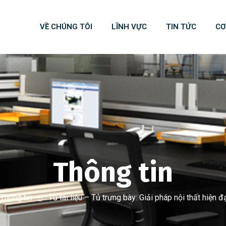
VỀ CHÚNG TÔI
LĨNH VỰC
TIN TỨC
CƠ
Thông tin
Thông tin
Tủ tài liệu – Tủ trưng bày: Giải pháp nội thất hiện đạ