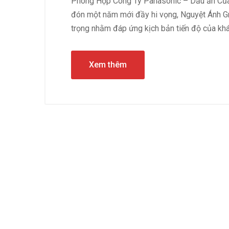
Phòng Họp Công Ty Panasonic – Dấu ấn Của 
đón một năm mới đầy hi vọng, Nguyệt Ánh Gr
trọng nhằm đáp ứng kịch bản tiến độ của khá
Xem thêm