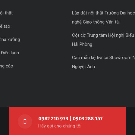
ội thất
Lắp đặt nội thất Trường Đại họ
nghệ Giao thông Vận tải
hế tạo
Cột cờ Trung tâm Hội nghị Biểu 
nhà xưởng
Hải Phòng
 Điện lạnh
Các mẫu kệ tivi tại Showroom N
ảng cáo
Nguyệt Ánh
0982 210 973 | 0903 288 157
Hãy gọi cho chúng tôi