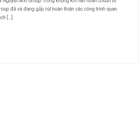
Nguyệt Ánh Group Trong không khí hân hoan chuẩn bị
oup đã và đang gấp rút hoàn thiện các công trình quan
ch […]